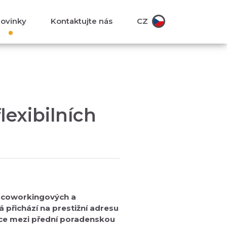
ovinky
Kontaktujte nás
CZ
lexibilních
h coworkingových a
rá přichází na prestižní adresu
áce mezi přední poradenskou