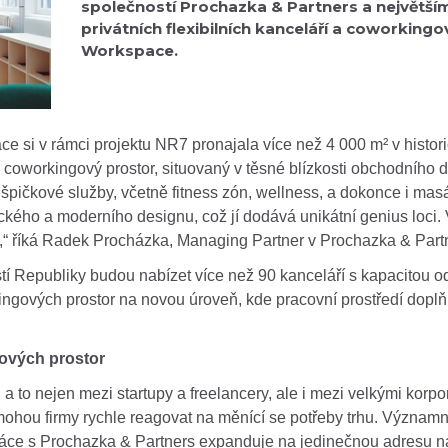
společností Prochazka & Partners a největš
privátních flexibilních kanceláří a coworkin
Workspace.
 si v rámci projektu NR7 pronajala více než 4 000 m² v histori
 coworkingový prostor, situovaný v těsné blízkosti obchodního
i špičkové služby, včetně fitness zón, wellness, a dokonce i ma
ckého a moderního designu, což jí dodává unikátní genius loci.
hy,“ říká Radek Procházka, Managing Partner v Prochazka & Part
 Republiky budou nabízet více než 90 kanceláří s kapacitou od
ngových prostor na novou úroveň, kde pracovní prostředí doplň
ových prostor
a to nejen mezi startupy a freelancery, ale i mezi velkými korpora
mohou firmy rychle reagovat na měnící se potřeby trhu. Významn
ráce s Prochazka & Partners expanduje na jedinečnou adresu na