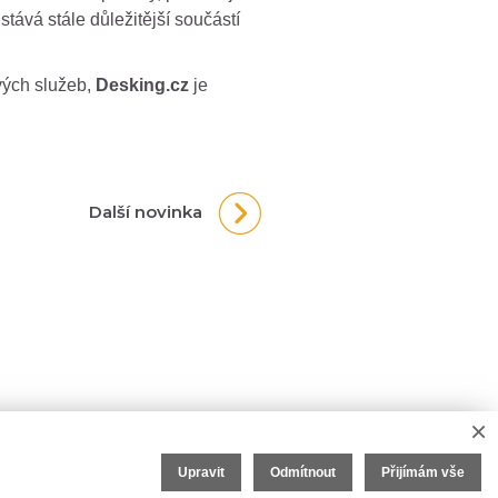
ává stále důležitější součástí
ových služeb,
Desking.cz
je
Další novinka
×
Upravit
Odmítnout
Přijímám vše