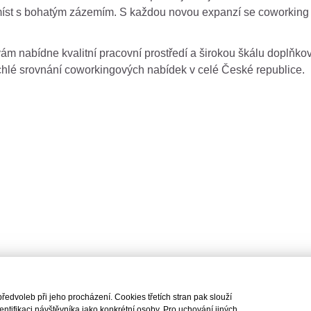
íst s bohatým zázemím. S každou novou expanzí se coworking st
 vám nabídne kvalitní pracovní prostředí a širokou škálu doplňk
chlé srovnání coworkingových nabídek v celé České republice.
dvoleb při jeho procházení. Cookies třetích stran pak slouží
tifikaci návštěvníka jako konkrétní osoby. Pro uchování jiných