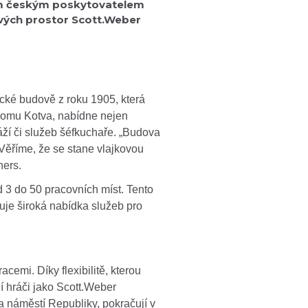
ím českým poskytovatelem
gových prostor Scott.Weber
cké budově z roku 1905, která
 domu Kotva, nabídne nejen
sáží či služeb šéfkuchaře. „Budova
 Věříme, že se stane vlajkovou
ners.
 3 do 50 pracovních míst. Tento
uje široká nabídka služeb pro
cemi. Díky flexibilitě, kterou
í hráči jako Scott.Weber
 náměstí Republiky, pokračují v