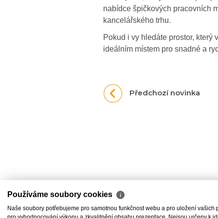
nabídce špičkových pracovních m
kancelářského trhu.
Pokud i vy hledáte prostor, který
ideálním místem pro snadné a ry
Předchozí novinka
Používáme soubory cookies
ℹ
Naše soubory potřebujeme pro samotnou funkčnost webu a pro uložení vašich pře
pro vyhodnocování výkonu a zkvalitnění obsahu prezentace. Nejsou určeny k iden