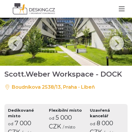
Scott.Weber Workspace - DOCK
Boudníkova 2538/13, Praha - Libeň
Dedikované
Flexibilní místo
Uzavřená
místo
kancelář
5 000
od
7 000
8 000
od
od
CZK
/ místo