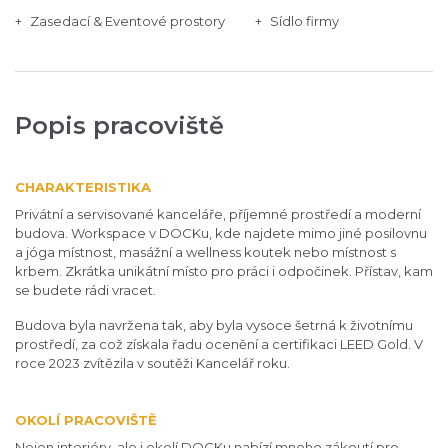
Zasedací & Eventové prostory
Sídlo firmy
Popis pracoviště
CHARAKTERISTIKA
Privátní a servisované kanceláře, příjemné prostředí a moderní
budova. Workspace v DOCKu, kde najdete mimo jiné posilovnu
a jóga místnost, masážní a wellness koutek nebo místnost s
krbem. Zkrátka unikátní místo pro práci i odpočinek. Přístav, kam
se budete rádi vracet.
Budova byla navržena tak, aby byla vysoce šetrná k životnímu
prostředí, za což získala řadu ocenění a certifikaci LEED Gold. V
roce 2023 zvítězila v soutěži Kancelář roku.
OKOLÍ PRACOVIŠTĚ
Nejen interiéry, ale i okolí DOCKu nabízí mnoho zákoutí pro