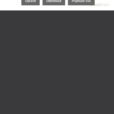
Upravit
Odmítnout
Přijímám vše
©
2026 - DESKING.CZ
- 1. srovnávač coworkingů
|
Cookies
| Realitní SW
Real
man
Powered by